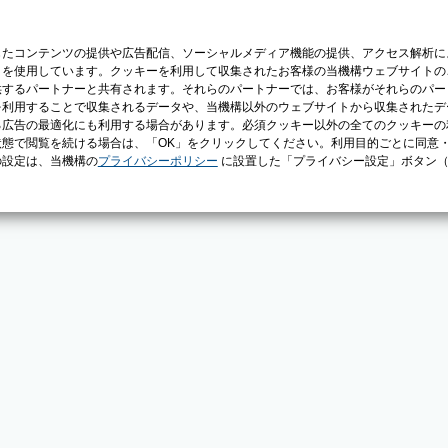
じたコンテンツの提供や広告配信、ソーシャルメディア機能の提供、アクセス解析に
）を使用しています。クッキーを利用して収集されたお客様の当機構ウェブサイトの
供するパートナーと共有されます。それらのパートナーでは、お客様がそれらのパー
を利用することで収集されるデータや、当機構以外のウェブサイトから収集されたデ
る広告の最適化にも利用する場合があります。必須クッキー以外の全てのクッキーの
態で閲覧を続ける場合は、「OK」をクリックしてください。利用目的ごとに同意
の設定は、当機構の
プライバシーポリシー
に設置した「プライバシー設定」ボタン