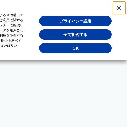
よる当機構ウェ
ご利用に関する
プライバシー設定
トナーに提供し
ータを組み合わ
全て拒否する
利用を拒否する
・拒否を選択す
（またはリン
OK