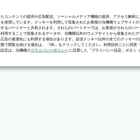
じたコンテンツの提供や広告配信、ソーシャルメディア機能の提供、アクセス解析に
）を使用しています。クッキーを利用して収集されたお客様の当機構ウェブサイトの
供するパートナーと共有されます。それらのパートナーでは、お客様がそれらのパー
を利用することで収集されるデータや、当機構以外のウェブサイトから収集されたデ
る広告の最適化にも利用する場合があります。必須クッキー以外の全てのクッキーの
態で閲覧を続ける場合は、「OK」をクリックしてください。利用目的ごとに同意
の設定は、当機構の
プライバシーポリシー
に設置した「プライバシー設定」ボタン