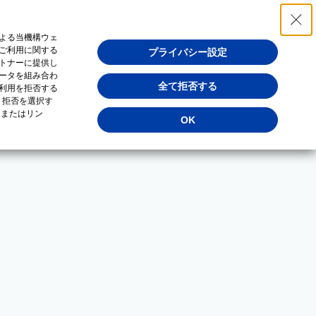
よる当機構ウェ
ご利用に関する
プライバシー設定
トナーに提供し
ータを組み合わ
全て拒否する
利用を拒否する
・拒否を選択す
（またはリン
OK