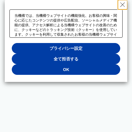
当機構では、当機構ウェブサイトの機能強化、お客様の興味・関
心に応じたコンテンツの提供や広告配信、ソーシャルメディア機
能の提供、アクセス解析による当機構ウェブサイトの改善のため
に、クッキーなどのトラッキング技術（クッキー）を使用してい
ます。クッキーを利用して収集されたお客様の当機構ウェブサイ
トのご利用に関するデータは、広告配信、ソーシャルメディアや
アクセス解析サービスを提供するパートナーと共有されます。そ
プライバシー設定
れらのパートナーでは、お客様がそれらのパートナーに提供した
他のデータ、またはお客様がそれらのパートナーが提供するサー
ビスを利用することで収集されるデータや、当機構以外のウェブ
全て拒否する
サイトから収集されたデータを組み合わせて分析し、インターネ
ット上で当機構以外の事業者がお客様に配信する広告の最適化に
OK
も利用する場合があります。必須クッキー以外の全てのクッキー
の利用を拒否する場合は、「全て拒否する」をクリックしてくだ
さい。クッキーが有効な状態で閲覧を続ける場合は、「OK」を
クリックしてください。利用目的ごとに同意・拒否を選択する場
合は、「プライバシー設定」をクリックしてください。同意・拒
否の設定は、当機構の
プライバシーポリシー
に設置した「プラ
イバシー設定」ボタン（またはリンク）からいつでも変更できま
す。