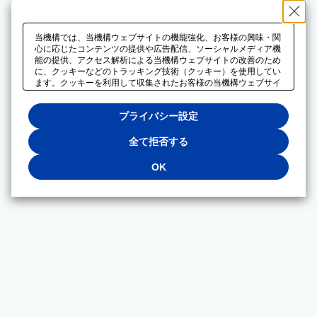
当機構では、当機構ウェブサイトの機能強化、お客様の興味・関
心に応じたコンテンツの提供や広告配信、ソーシャルメディア機
能の提供、アクセス解析による当機構ウェブサイトの改善のため
に、クッキーなどのトラッキング技術（クッキー）を使用してい
ます。クッキーを利用して収集されたお客様の当機構ウェブサイ
トのご利用に関するデータは、広告配信、ソーシャルメディアや
アクセス解析サービスを提供するパートナーと共有されます。そ
プライバシー設定
れらのパートナーでは、お客様がそれらのパートナーに提供した
他のデータ、またはお客様がそれらのパートナーが提供するサー
ビスを利用することで収集されるデータや、当機構以外のウェブ
全て拒否する
サイトから収集されたデータを組み合わせて分析し、インターネ
ット上で当機構以外の事業者がお客様に配信する広告の最適化に
OK
も利用する場合があります。必須クッキー以外の全てのクッキー
の利用を拒否する場合は、「全て拒否する」をクリックしてくだ
さい。クッキーが有効な状態で閲覧を続ける場合は、「OK」を
クリックしてください。利用目的ごとに同意・拒否を選択する場
合は、「プライバシー設定」をクリックしてください。同意・拒
否の設定は、当機構の
プライバシーポリシー
に設置した「プラ
イバシー設定」ボタン（またはリンク）からいつでも変更できま
す。