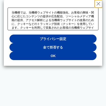
当機構では、当機構ウェブサイトの機能強化、お客様の興味・関
心に応じたコンテンツの提供や広告配信、ソーシャルメディア機
能の提供、アクセス解析による当機構ウェブサイトの改善のため
に、クッキーなどのトラッキング技術（クッキー）を使用してい
ます。クッキーを利用して収集されたお客様の当機構ウェブサイ
トのご利用に関するデータは、広告配信、ソーシャルメディアや
アクセス解析サービスを提供するパートナーと共有されます。そ
プライバシー設定
れらのパートナーでは、お客様がそれらのパートナーに提供した
他のデータ、またはお客様がそれらのパートナーが提供するサー
ビスを利用することで収集されるデータや、当機構以外のウェブ
全て拒否する
サイトから収集されたデータを組み合わせて分析し、インターネ
ット上で当機構以外の事業者がお客様に配信する広告の最適化に
OK
も利用する場合があります。必須クッキー以外の全てのクッキー
の利用を拒否する場合は、「全て拒否する」をクリックしてくだ
さい。クッキーが有効な状態で閲覧を続ける場合は、「OK」を
クリックしてください。利用目的ごとに同意・拒否を選択する場
合は、「プライバシー設定」をクリックしてください。同意・拒
否の設定は、当機構の
プライバシーポリシー
に設置した「プラ
イバシー設定」ボタン（またはリンク）からいつでも変更できま
す。