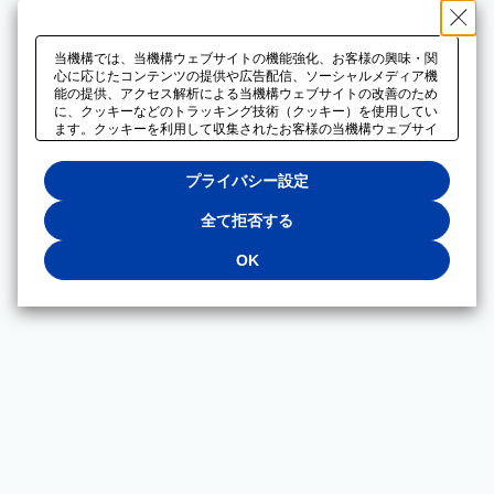
当機構では、当機構ウェブサイトの機能強化、お客様の興味・関
心に応じたコンテンツの提供や広告配信、ソーシャルメディア機
能の提供、アクセス解析による当機構ウェブサイトの改善のため
に、クッキーなどのトラッキング技術（クッキー）を使用してい
ます。クッキーを利用して収集されたお客様の当機構ウェブサイ
トのご利用に関するデータは、広告配信、ソーシャルメディアや
アクセス解析サービスを提供するパートナーと共有されます。そ
プライバシー設定
れらのパートナーでは、お客様がそれらのパートナーに提供した
他のデータ、またはお客様がそれらのパートナーが提供するサー
ビスを利用することで収集されるデータや、当機構以外のウェブ
全て拒否する
サイトから収集されたデータを組み合わせて分析し、インターネ
ット上で当機構以外の事業者がお客様に配信する広告の最適化に
OK
も利用する場合があります。必須クッキー以外の全てのクッキー
の利用を拒否する場合は、「全て拒否する」をクリックしてくだ
さい。クッキーが有効な状態で閲覧を続ける場合は、「OK」を
クリックしてください。利用目的ごとに同意・拒否を選択する場
合は、「プライバシー設定」をクリックしてください。同意・拒
否の設定は、当機構の
プライバシーポリシー
に設置した「プラ
イバシー設定」ボタン（またはリンク）からいつでも変更できま
す。