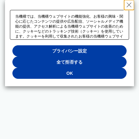
当機構では、当機構ウェブサイトの機能強化、お客様の興味・関
心に応じたコンテンツの提供や広告配信、ソーシャルメディア機
能の提供、アクセス解析による当機構ウェブサイトの改善のため
に、クッキーなどのトラッキング技術（クッキー）を使用してい
ます。クッキーを利用して収集されたお客様の当機構ウェブサイ
トのご利用に関するデータは、広告配信、ソーシャルメディアや
アクセス解析サービスを提供するパートナーと共有されます。そ
プライバシー設定
れらのパートナーでは、お客様がそれらのパートナーに提供した
他のデータ、またはお客様がそれらのパートナーが提供するサー
ビスを利用することで収集されるデータや、当機構以外のウェブ
全て拒否する
サイトから収集されたデータを組み合わせて分析し、インターネ
ット上で当機構以外の事業者がお客様に配信する広告の最適化に
OK
も利用する場合があります。必須クッキー以外の全てのクッキー
の利用を拒否する場合は、「全て拒否する」をクリックしてくだ
さい。クッキーが有効な状態で閲覧を続ける場合は、「OK」を
クリックしてください。利用目的ごとに同意・拒否を選択する場
合は、「プライバシー設定」をクリックしてください。同意・拒
否の設定は、当機構の
プライバシーポリシー
に設置した「プラ
イバシー設定」ボタン（またはリンク）からいつでも変更できま
す。