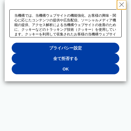
当機構では、当機構ウェブサイトの機能強化、お客様の興味・関
心に応じたコンテンツの提供や広告配信、ソーシャルメディア機
能の提供、アクセス解析による当機構ウェブサイトの改善のため
に、クッキーなどのトラッキング技術（クッキー）を使用してい
ます。クッキーを利用して収集されたお客様の当機構ウェブサイ
トのご利用に関するデータは、広告配信、ソーシャルメディアや
アクセス解析サービスを提供するパートナーと共有されます。そ
プライバシー設定
れらのパートナーでは、お客様がそれらのパートナーに提供した
他のデータ、またはお客様がそれらのパートナーが提供するサー
ビスを利用することで収集されるデータや、当機構以外のウェブ
全て拒否する
サイトから収集されたデータを組み合わせて分析し、インターネ
ット上で当機構以外の事業者がお客様に配信する広告の最適化に
OK
も利用する場合があります。必須クッキー以外の全てのクッキー
の利用を拒否する場合は、「全て拒否する」をクリックしてくだ
さい。クッキーが有効な状態で閲覧を続ける場合は、「OK」を
クリックしてください。利用目的ごとに同意・拒否を選択する場
合は、「プライバシー設定」をクリックしてください。同意・拒
否の設定は、当機構の
プライバシーポリシー
に設置した「プラ
イバシー設定」ボタン（またはリンク）からいつでも変更できま
す。