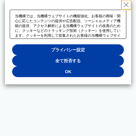
当機構では、当機構ウェブサイトの機能強化、お客様の興味・関
心に応じたコンテンツの提供や広告配信、ソーシャルメディア機
能の提供、アクセス解析による当機構ウェブサイトの改善のため
に、クッキーなどのトラッキング技術（クッキー）を使用してい
ます。クッキーを利用して収集されたお客様の当機構ウェブサイ
トのご利用に関するデータは、広告配信、ソーシャルメディアや
アクセス解析サービスを提供するパートナーと共有されます。そ
プライバシー設定
れらのパートナーでは、お客様がそれらのパートナーに提供した
他のデータ、またはお客様がそれらのパートナーが提供するサー
ビスを利用することで収集されるデータや、当機構以外のウェブ
全て拒否する
サイトから収集されたデータを組み合わせて分析し、インターネ
ット上で当機構以外の事業者がお客様に配信する広告の最適化に
OK
も利用する場合があります。必須クッキー以外の全てのクッキー
の利用を拒否する場合は、「全て拒否する」をクリックしてくだ
さい。クッキーが有効な状態で閲覧を続ける場合は、「OK」を
クリックしてください。利用目的ごとに同意・拒否を選択する場
合は、「プライバシー設定」をクリックしてください。同意・拒
否の設定は、当機構の
プライバシーポリシー
に設置した「プラ
イバシー設定」ボタン（またはリンク）からいつでも変更できま
す。