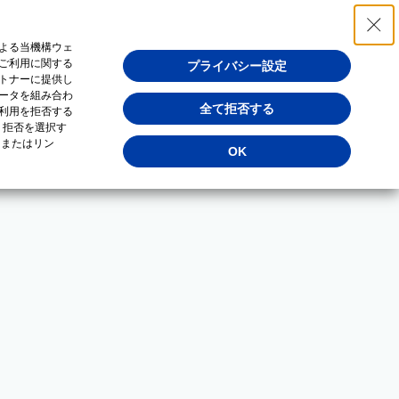
よる当機構ウェ
ご利用に関する
プライバシー設定
トナーに提供し
ータを組み合わ
全て拒否する
利用を拒否する
・拒否を選択す
（またはリン
OK