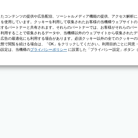
じたコンテンツの提供や広告配信、ソーシャルメディア機能の提供、アクセス解析に
）を使用しています。クッキーを利用して収集されたお客様の当機構ウェブサイトの
供するパートナーと共有されます。それらのパートナーでは、お客様がそれらのパー
を利用することで収集されるデータや、当機構以外のウェブサイトから収集されたデ
る広告の最適化にも利用する場合があります。必須クッキー以外の全てのクッキーの
態で閲覧を続ける場合は、「OK」をクリックしてください。利用目的ごとに同意
の設定は、当機構の
プライバシーポリシー
に設置した「プライバシー設定」ボタン