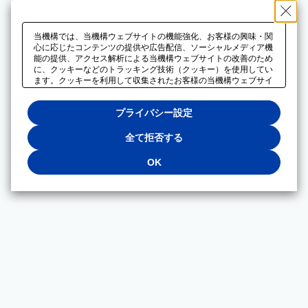
当機構では、当機構ウェブサイトの機能強化、お客様の興味・関
心に応じたコンテンツの提供や広告配信、ソーシャルメディア機
能の提供、アクセス解析による当機構ウェブサイトの改善のため
に、クッキーなどのトラッキング技術（クッキー）を使用してい
ます。クッキーを利用して収集されたお客様の当機構ウェブサイ
トのご利用に関するデータは、広告配信、ソーシャルメディアや
アクセス解析サービスを提供するパートナーと共有されます。そ
プライバシー設定
れらのパートナーでは、お客様がそれらのパートナーに提供した
他のデータ、またはお客様がそれらのパートナーが提供するサー
ビスを利用することで収集されるデータや、当機構以外のウェブ
全て拒否する
サイトから収集されたデータを組み合わせて分析し、インターネ
ット上で当機構以外の事業者がお客様に配信する広告の最適化に
OK
も利用する場合があります。必須クッキー以外の全てのクッキー
の利用を拒否する場合は、「全て拒否する」をクリックしてくだ
さい。クッキーが有効な状態で閲覧を続ける場合は、「OK」を
クリックしてください。利用目的ごとに同意・拒否を選択する場
合は、「プライバシー設定」をクリックしてください。同意・拒
否の設定は、当機構の
プライバシーポリシー
に設置した「プラ
イバシー設定」ボタン（またはリンク）からいつでも変更できま
す。