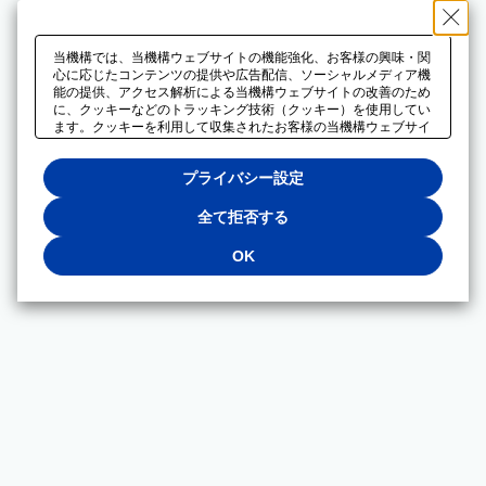
当機構では、当機構ウェブサイトの機能強化、お客様の興味・関
心に応じたコンテンツの提供や広告配信、ソーシャルメディア機
能の提供、アクセス解析による当機構ウェブサイトの改善のため
に、クッキーなどのトラッキング技術（クッキー）を使用してい
ます。クッキーを利用して収集されたお客様の当機構ウェブサイ
トのご利用に関するデータは、広告配信、ソーシャルメディアや
アクセス解析サービスを提供するパートナーと共有されます。そ
プライバシー設定
れらのパートナーでは、お客様がそれらのパートナーに提供した
他のデータ、またはお客様がそれらのパートナーが提供するサー
ビスを利用することで収集されるデータや、当機構以外のウェブ
全て拒否する
サイトから収集されたデータを組み合わせて分析し、インターネ
ット上で当機構以外の事業者がお客様に配信する広告の最適化に
OK
も利用する場合があります。必須クッキー以外の全てのクッキー
の利用を拒否する場合は、「全て拒否する」をクリックしてくだ
さい。クッキーが有効な状態で閲覧を続ける場合は、「OK」を
クリックしてください。利用目的ごとに同意・拒否を選択する場
合は、「プライバシー設定」をクリックしてください。同意・拒
否の設定は、当機構の
プライバシーポリシー
に設置した「プラ
イバシー設定」ボタン（またはリンク）からいつでも変更できま
す。