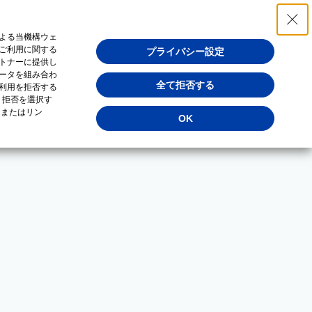
よる当機構ウェ
ご利用に関する
プライバシー設定
トナーに提供し
ータを組み合わ
全て拒否する
利用を拒否する
・拒否を選択す
（またはリン
OK