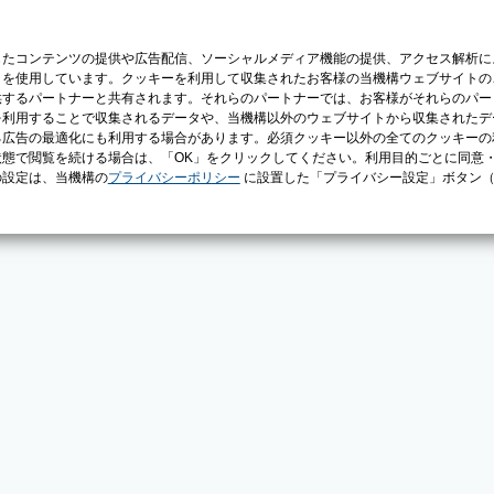
じたコンテンツの提供や広告配信、ソーシャルメディア機能の提供、アクセス解析に
）を使用しています。クッキーを利用して収集されたお客様の当機構ウェブサイトの
供するパートナーと共有されます。それらのパートナーでは、お客様がそれらのパー
を利用することで収集されるデータや、当機構以外のウェブサイトから収集されたデ
る広告の最適化にも利用する場合があります。必須クッキー以外の全てのクッキーの
態で閲覧を続ける場合は、「OK」をクリックしてください。利用目的ごとに同意
の設定は、当機構の
プライバシーポリシー
に設置した「プライバシー設定」ボタン