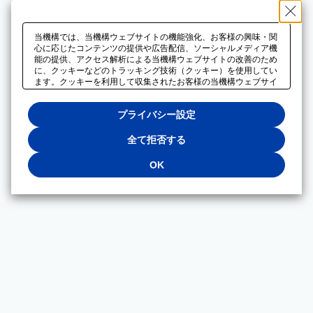
当機構では、当機構ウェブサイトの機能強化、お客様の興味・関
心に応じたコンテンツの提供や広告配信、ソーシャルメディア機
能の提供、アクセス解析による当機構ウェブサイトの改善のため
に、クッキーなどのトラッキング技術（クッキー）を使用してい
ます。クッキーを利用して収集されたお客様の当機構ウェブサイ
トのご利用に関するデータは、広告配信、ソーシャルメディアや
アクセス解析サービスを提供するパートナーと共有されます。そ
プライバシー設定
れらのパートナーでは、お客様がそれらのパートナーに提供した
他のデータ、またはお客様がそれらのパートナーが提供するサー
ビスを利用することで収集されるデータや、当機構以外のウェブ
全て拒否する
サイトから収集されたデータを組み合わせて分析し、インターネ
ット上で当機構以外の事業者がお客様に配信する広告の最適化に
OK
も利用する場合があります。必須クッキー以外の全てのクッキー
の利用を拒否する場合は、「全て拒否する」をクリックしてくだ
さい。クッキーが有効な状態で閲覧を続ける場合は、「OK」を
クリックしてください。利用目的ごとに同意・拒否を選択する場
合は、「プライバシー設定」をクリックしてください。同意・拒
否の設定は、当機構の
プライバシーポリシー
に設置した「プラ
イバシー設定」ボタン（またはリンク）からいつでも変更できま
す。