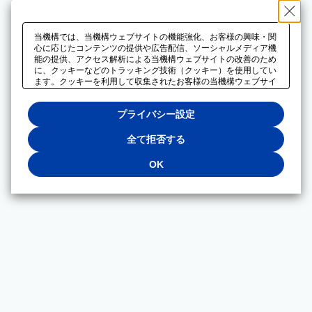
当機構では、当機構ウェブサイトの機能強化、お客様の興味・関
心に応じたコンテンツの提供や広告配信、ソーシャルメディア機
能の提供、アクセス解析による当機構ウェブサイトの改善のため
に、クッキーなどのトラッキング技術（クッキー）を使用してい
ます。クッキーを利用して収集されたお客様の当機構ウェブサイ
トのご利用に関するデータは、広告配信、ソーシャルメディアや
アクセス解析サービスを提供するパートナーと共有されます。そ
プライバシー設定
れらのパートナーでは、お客様がそれらのパートナーに提供した
他のデータ、またはお客様がそれらのパートナーが提供するサー
ビスを利用することで収集されるデータや、当機構以外のウェブ
全て拒否する
サイトから収集されたデータを組み合わせて分析し、インターネ
ット上で当機構以外の事業者がお客様に配信する広告の最適化に
OK
も利用する場合があります。必須クッキー以外の全てのクッキー
の利用を拒否する場合は、「全て拒否する」をクリックしてくだ
さい。クッキーが有効な状態で閲覧を続ける場合は、「OK」を
クリックしてください。利用目的ごとに同意・拒否を選択する場
合は、「プライバシー設定」をクリックしてください。同意・拒
否の設定は、当機構の
プライバシーポリシー
に設置した「プラ
イバシー設定」ボタン（またはリンク）からいつでも変更できま
す。