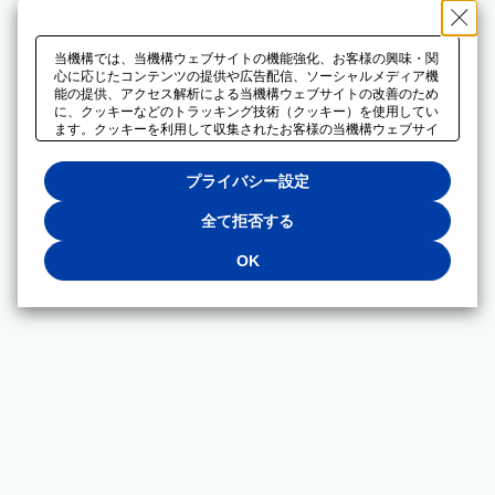
当機構では、当機構ウェブサイトの機能強化、お客様の興味・関
心に応じたコンテンツの提供や広告配信、ソーシャルメディア機
能の提供、アクセス解析による当機構ウェブサイトの改善のため
に、クッキーなどのトラッキング技術（クッキー）を使用してい
ます。クッキーを利用して収集されたお客様の当機構ウェブサイ
トのご利用に関するデータは、広告配信、ソーシャルメディアや
アクセス解析サービスを提供するパートナーと共有されます。そ
プライバシー設定
れらのパートナーでは、お客様がそれらのパートナーに提供した
他のデータ、またはお客様がそれらのパートナーが提供するサー
ビスを利用することで収集されるデータや、当機構以外のウェブ
全て拒否する
サイトから収集されたデータを組み合わせて分析し、インターネ
ット上で当機構以外の事業者がお客様に配信する広告の最適化に
OK
も利用する場合があります。必須クッキー以外の全てのクッキー
の利用を拒否する場合は、「全て拒否する」をクリックしてくだ
さい。クッキーが有効な状態で閲覧を続ける場合は、「OK」を
クリックしてください。利用目的ごとに同意・拒否を選択する場
合は、「プライバシー設定」をクリックしてください。同意・拒
否の設定は、当機構の
プライバシーポリシー
に設置した「プラ
イバシー設定」ボタン（またはリンク）からいつでも変更できま
す。