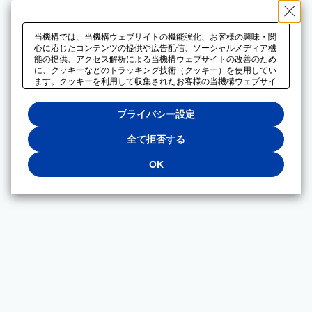
当機構では、当機構ウェブサイトの機能強化、お客様の興味・関
心に応じたコンテンツの提供や広告配信、ソーシャルメディア機
能の提供、アクセス解析による当機構ウェブサイトの改善のため
に、クッキーなどのトラッキング技術（クッキー）を使用してい
ます。クッキーを利用して収集されたお客様の当機構ウェブサイ
トのご利用に関するデータは、広告配信、ソーシャルメディアや
アクセス解析サービスを提供するパートナーと共有されます。そ
プライバシー設定
れらのパートナーでは、お客様がそれらのパートナーに提供した
他のデータ、またはお客様がそれらのパートナーが提供するサー
ビスを利用することで収集されるデータや、当機構以外のウェブ
全て拒否する
サイトから収集されたデータを組み合わせて分析し、インターネ
ット上で当機構以外の事業者がお客様に配信する広告の最適化に
OK
も利用する場合があります。必須クッキー以外の全てのクッキー
の利用を拒否する場合は、「全て拒否する」をクリックしてくだ
さい。クッキーが有効な状態で閲覧を続ける場合は、「OK」を
クリックしてください。利用目的ごとに同意・拒否を選択する場
合は、「プライバシー設定」をクリックしてください。同意・拒
否の設定は、当機構の
プライバシーポリシー
に設置した「プラ
イバシー設定」ボタン（またはリンク）からいつでも変更できま
す。