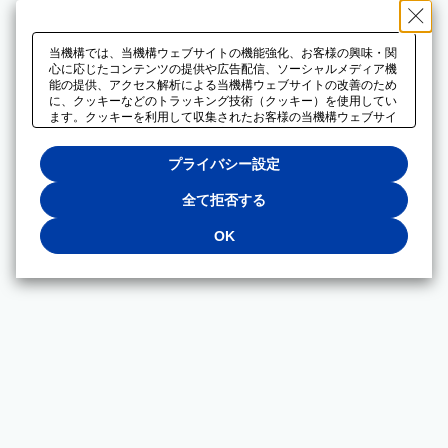
当機構では、当機構ウェブサイトの機能強化、お客様の興味・関
心に応じたコンテンツの提供や広告配信、ソーシャルメディア機
能の提供、アクセス解析による当機構ウェブサイトの改善のため
に、クッキーなどのトラッキング技術（クッキー）を使用してい
ます。クッキーを利用して収集されたお客様の当機構ウェブサイ
トのご利用に関するデータは、広告配信、ソーシャルメディアや
アクセス解析サービスを提供するパートナーと共有されます。そ
プライバシー設定
れらのパートナーでは、お客様がそれらのパートナーに提供した
他のデータ、またはお客様がそれらのパートナーが提供するサー
ビスを利用することで収集されるデータや、当機構以外のウェブ
全て拒否する
サイトから収集されたデータを組み合わせて分析し、インターネ
ット上で当機構以外の事業者がお客様に配信する広告の最適化に
OK
も利用する場合があります。必須クッキー以外の全てのクッキー
の利用を拒否する場合は、「全て拒否する」をクリックしてくだ
さい。クッキーが有効な状態で閲覧を続ける場合は、「OK」を
クリックしてください。利用目的ごとに同意・拒否を選択する場
合は、「プライバシー設定」をクリックしてください。同意・拒
否の設定は、当機構の
プライバシーポリシー
に設置した「プラ
イバシー設定」ボタン（またはリンク）からいつでも変更できま
す。