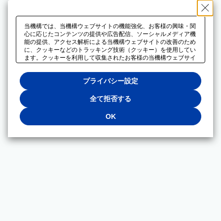
当機構では、当機構ウェブサイトの機能強化、お客様の興味・関
心に応じたコンテンツの提供や広告配信、ソーシャルメディア機
能の提供、アクセス解析による当機構ウェブサイトの改善のため
に、クッキーなどのトラッキング技術（クッキー）を使用してい
ます。クッキーを利用して収集されたお客様の当機構ウェブサイ
トのご利用に関するデータは、広告配信、ソーシャルメディアや
アクセス解析サービスを提供するパートナーと共有されます。そ
プライバシー設定
れらのパートナーでは、お客様がそれらのパートナーに提供した
他のデータ、またはお客様がそれらのパートナーが提供するサー
ビスを利用することで収集されるデータや、当機構以外のウェブ
全て拒否する
サイトから収集されたデータを組み合わせて分析し、インターネ
ット上で当機構以外の事業者がお客様に配信する広告の最適化に
OK
も利用する場合があります。必須クッキー以外の全てのクッキー
の利用を拒否する場合は、「全て拒否する」をクリックしてくだ
さい。クッキーが有効な状態で閲覧を続ける場合は、「OK」を
クリックしてください。利用目的ごとに同意・拒否を選択する場
合は、「プライバシー設定」をクリックしてください。同意・拒
否の設定は、当機構の
プライバシーポリシー
に設置した「プラ
イバシー設定」ボタン（またはリンク）からいつでも変更できま
す。