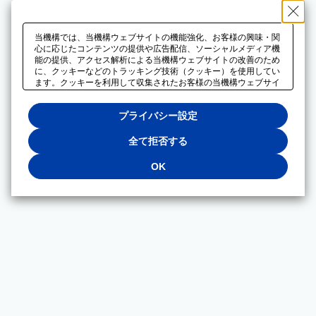
当機構では、当機構ウェブサイトの機能強化、お客様の興味・関
心に応じたコンテンツの提供や広告配信、ソーシャルメディア機
能の提供、アクセス解析による当機構ウェブサイトの改善のため
に、クッキーなどのトラッキング技術（クッキー）を使用してい
ます。クッキーを利用して収集されたお客様の当機構ウェブサイ
トのご利用に関するデータは、広告配信、ソーシャルメディアや
アクセス解析サービスを提供するパートナーと共有されます。そ
プライバシー設定
れらのパートナーでは、お客様がそれらのパートナーに提供した
他のデータ、またはお客様がそれらのパートナーが提供するサー
ビスを利用することで収集されるデータや、当機構以外のウェブ
全て拒否する
サイトから収集されたデータを組み合わせて分析し、インターネ
ット上で当機構以外の事業者がお客様に配信する広告の最適化に
OK
も利用する場合があります。必須クッキー以外の全てのクッキー
の利用を拒否する場合は、「全て拒否する」をクリックしてくだ
さい。クッキーが有効な状態で閲覧を続ける場合は、「OK」を
クリックしてください。利用目的ごとに同意・拒否を選択する場
合は、「プライバシー設定」をクリックしてください。同意・拒
否の設定は、当機構の
プライバシーポリシー
に設置した「プラ
イバシー設定」ボタン（またはリンク）からいつでも変更できま
す。