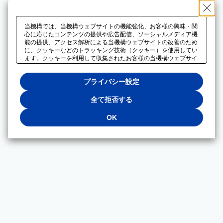
当機構では、当機構ウェブサイトの機能強化、お客様の興味・関
心に応じたコンテンツの提供や広告配信、ソーシャルメディア機
能の提供、アクセス解析による当機構ウェブサイトの改善のため
に、クッキーなどのトラッキング技術（クッキー）を使用してい
ます。クッキーを利用して収集されたお客様の当機構ウェブサイ
トのご利用に関するデータは、広告配信、ソーシャルメディアや
アクセス解析サービスを提供するパートナーと共有されます。そ
プライバシー設定
れらのパートナーでは、お客様がそれらのパートナーに提供した
他のデータ、またはお客様がそれらのパートナーが提供するサー
ビスを利用することで収集されるデータや、当機構以外のウェブ
全て拒否する
サイトから収集されたデータを組み合わせて分析し、インターネ
ット上で当機構以外の事業者がお客様に配信する広告の最適化に
OK
も利用する場合があります。必須クッキー以外の全てのクッキー
の利用を拒否する場合は、「全て拒否する」をクリックしてくだ
さい。クッキーが有効な状態で閲覧を続ける場合は、「OK」を
クリックしてください。利用目的ごとに同意・拒否を選択する場
合は、「プライバシー設定」をクリックしてください。同意・拒
否の設定は、当機構の
プライバシーポリシー
に設置した「プラ
イバシー設定」ボタン（またはリンク）からいつでも変更できま
す。