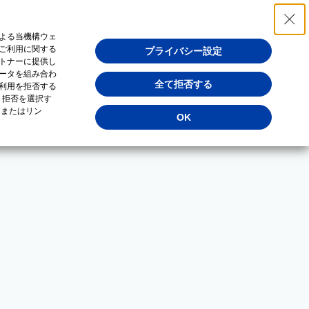
よる当機構ウェ
ご利用に関する
プライバシー設定
トナーに提供し
ータを組み合わ
全て拒否する
利用を拒否する
・拒否を選択す
（またはリン
OK