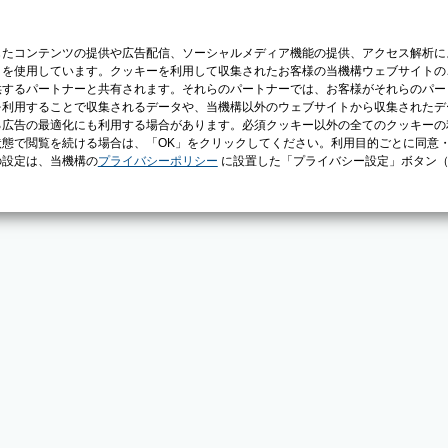
じたコンテンツの提供や広告配信、ソーシャルメディア機能の提供、アクセス解析に
）を使用しています。クッキーを利用して収集されたお客様の当機構ウェブサイトの
供するパートナーと共有されます。それらのパートナーでは、お客様がそれらのパー
を利用することで収集されるデータや、当機構以外のウェブサイトから収集されたデ
る広告の最適化にも利用する場合があります。必須クッキー以外の全てのクッキーの
態で閲覧を続ける場合は、「OK」をクリックしてください。利用目的ごとに同意
の設定は、当機構の
プライバシーポリシー
に設置した「プライバシー設定」ボタン