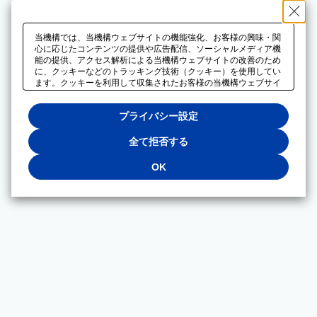
当機構では、当機構ウェブサイトの機能強化、お客様の興味・関
心に応じたコンテンツの提供や広告配信、ソーシャルメディア機
能の提供、アクセス解析による当機構ウェブサイトの改善のため
に、クッキーなどのトラッキング技術（クッキー）を使用してい
ます。クッキーを利用して収集されたお客様の当機構ウェブサイ
トのご利用に関するデータは、広告配信、ソーシャルメディアや
アクセス解析サービスを提供するパートナーと共有されます。そ
プライバシー設定
れらのパートナーでは、お客様がそれらのパートナーに提供した
他のデータ、またはお客様がそれらのパートナーが提供するサー
ビスを利用することで収集されるデータや、当機構以外のウェブ
全て拒否する
サイトから収集されたデータを組み合わせて分析し、インターネ
ット上で当機構以外の事業者がお客様に配信する広告の最適化に
OK
も利用する場合があります。必須クッキー以外の全てのクッキー
の利用を拒否する場合は、「全て拒否する」をクリックしてくだ
さい。クッキーが有効な状態で閲覧を続ける場合は、「OK」を
クリックしてください。利用目的ごとに同意・拒否を選択する場
合は、「プライバシー設定」をクリックしてください。同意・拒
否の設定は、当機構の
プライバシーポリシー
に設置した「プラ
イバシー設定」ボタン（またはリンク）からいつでも変更できま
す。