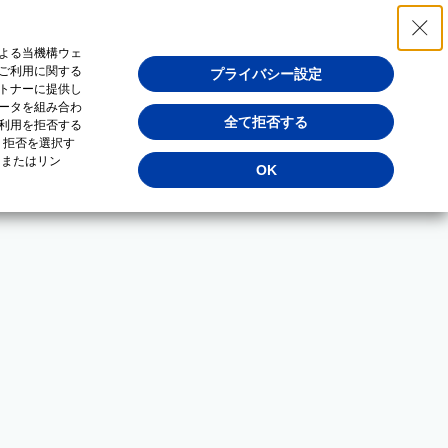
よる当機構ウェ
ご利用に関する
プライバシー設定
トナーに提供し
ータを組み合わ
全て拒否する
利用を拒否する
・拒否を選択す
（またはリン
OK