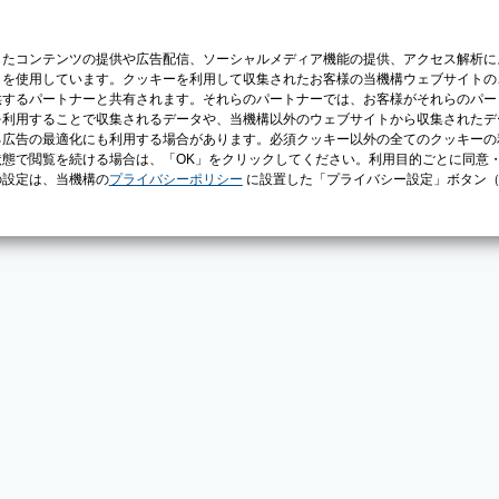
じたコンテンツの提供や広告配信、ソーシャルメディア機能の提供、アクセス解析に
）を使用しています。クッキーを利用して収集されたお客様の当機構ウェブサイトの
供するパートナーと共有されます。それらのパートナーでは、お客様がそれらのパー
を利用することで収集されるデータや、当機構以外のウェブサイトから収集されたデ
る広告の最適化にも利用する場合があります。必須クッキー以外の全てのクッキーの
態で閲覧を続ける場合は、「OK」をクリックしてください。利用目的ごとに同意
の設定は、当機構の
プライバシーポリシー
に設置した「プライバシー設定」ボタン