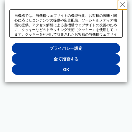
当機構では、当機構ウェブサイトの機能強化、お客様の興味・関
心に応じたコンテンツの提供や広告配信、ソーシャルメディア機
能の提供、アクセス解析による当機構ウェブサイトの改善のため
に、クッキーなどのトラッキング技術（クッキー）を使用してい
ます。クッキーを利用して収集されたお客様の当機構ウェブサイ
トのご利用に関するデータは、広告配信、ソーシャルメディアや
アクセス解析サービスを提供するパートナーと共有されます。そ
プライバシー設定
れらのパートナーでは、お客様がそれらのパートナーに提供した
他のデータ、またはお客様がそれらのパートナーが提供するサー
ビスを利用することで収集されるデータや、当機構以外のウェブ
全て拒否する
サイトから収集されたデータを組み合わせて分析し、インターネ
ット上で当機構以外の事業者がお客様に配信する広告の最適化に
OK
も利用する場合があります。必須クッキー以外の全てのクッキー
の利用を拒否する場合は、「全て拒否する」をクリックしてくだ
さい。クッキーが有効な状態で閲覧を続ける場合は、「OK」を
クリックしてください。利用目的ごとに同意・拒否を選択する場
合は、「プライバシー設定」をクリックしてください。同意・拒
否の設定は、当機構の
プライバシーポリシー
に設置した「プラ
イバシー設定」ボタン（またはリンク）からいつでも変更できま
す。