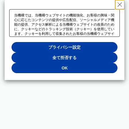
当機構では、当機構ウェブサイトの機能強化、お客様の興味・関
心に応じたコンテンツの提供や広告配信、ソーシャルメディア機
能の提供、アクセス解析による当機構ウェブサイトの改善のため
に、クッキーなどのトラッキング技術（クッキー）を使用してい
ます。クッキーを利用して収集されたお客様の当機構ウェブサイ
トのご利用に関するデータは、広告配信、ソーシャルメディアや
アクセス解析サービスを提供するパートナーと共有されます。そ
プライバシー設定
れらのパートナーでは、お客様がそれらのパートナーに提供した
他のデータ、またはお客様がそれらのパートナーが提供するサー
ビスを利用することで収集されるデータや、当機構以外のウェブ
全て拒否する
サイトから収集されたデータを組み合わせて分析し、インターネ
ット上で当機構以外の事業者がお客様に配信する広告の最適化に
OK
も利用する場合があります。必須クッキー以外の全てのクッキー
の利用を拒否する場合は、「全て拒否する」をクリックしてくだ
さい。クッキーが有効な状態で閲覧を続ける場合は、「OK」を
クリックしてください。利用目的ごとに同意・拒否を選択する場
合は、「プライバシー設定」をクリックしてください。同意・拒
否の設定は、当機構の
プライバシーポリシー
に設置した「プラ
イバシー設定」ボタン（またはリンク）からいつでも変更できま
す。