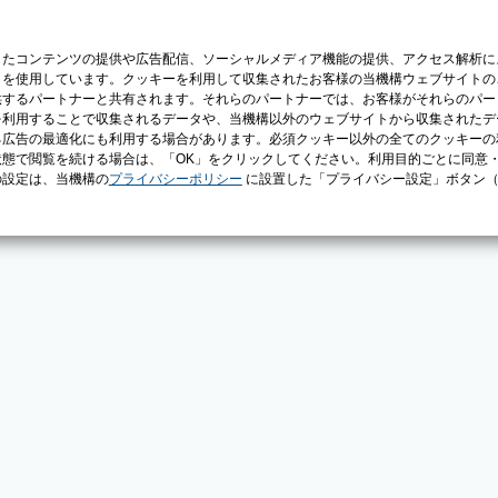
じたコンテンツの提供や広告配信、ソーシャルメディア機能の提供、アクセス解析に
）を使用しています。クッキーを利用して収集されたお客様の当機構ウェブサイトの
供するパートナーと共有されます。それらのパートナーでは、お客様がそれらのパー
を利用することで収集されるデータや、当機構以外のウェブサイトから収集されたデ
る広告の最適化にも利用する場合があります。必須クッキー以外の全てのクッキーの
態で閲覧を続ける場合は、「OK」をクリックしてください。利用目的ごとに同意
の設定は、当機構の
プライバシーポリシー
に設置した「プライバシー設定」ボタン