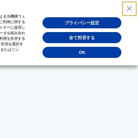
よる当機構ウェ
ご利用に関する
プライバシー設定
トナーに提供し
ータを組み合わ
全て拒否する
利用を拒否する
・拒否を選択す
（またはリン
OK