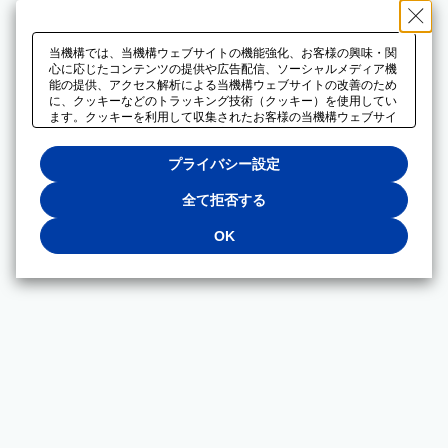
当機構では、当機構ウェブサイトの機能強化、お客様の興味・関
心に応じたコンテンツの提供や広告配信、ソーシャルメディア機
能の提供、アクセス解析による当機構ウェブサイトの改善のため
に、クッキーなどのトラッキング技術（クッキー）を使用してい
ます。クッキーを利用して収集されたお客様の当機構ウェブサイ
トのご利用に関するデータは、広告配信、ソーシャルメディアや
アクセス解析サービスを提供するパートナーと共有されます。そ
プライバシー設定
れらのパートナーでは、お客様がそれらのパートナーに提供した
他のデータ、またはお客様がそれらのパートナーが提供するサー
ビスを利用することで収集されるデータや、当機構以外のウェブ
全て拒否する
サイトから収集されたデータを組み合わせて分析し、インターネ
ット上で当機構以外の事業者がお客様に配信する広告の最適化に
OK
も利用する場合があります。必須クッキー以外の全てのクッキー
の利用を拒否する場合は、「全て拒否する」をクリックしてくだ
さい。クッキーが有効な状態で閲覧を続ける場合は、「OK」を
クリックしてください。利用目的ごとに同意・拒否を選択する場
合は、「プライバシー設定」をクリックしてください。同意・拒
否の設定は、当機構の
プライバシーポリシー
に設置した「プラ
イバシー設定」ボタン（またはリンク）からいつでも変更できま
す。