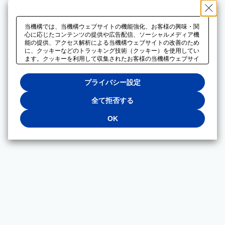
当機構では、当機構ウェブサイトの機能強化、お客様の興味・関
心に応じたコンテンツの提供や広告配信、ソーシャルメディア機
能の提供、アクセス解析による当機構ウェブサイトの改善のため
に、クッキーなどのトラッキング技術（クッキー）を使用してい
ます。クッキーを利用して収集されたお客様の当機構ウェブサイ
トのご利用に関するデータは、広告配信、ソーシャルメディアや
アクセス解析サービスを提供するパートナーと共有されます。そ
プライバシー設定
れらのパートナーでは、お客様がそれらのパートナーに提供した
他のデータ、またはお客様がそれらのパートナーが提供するサー
ビスを利用することで収集されるデータや、当機構以外のウェブ
全て拒否する
サイトから収集されたデータを組み合わせて分析し、インターネ
ット上で当機構以外の事業者がお客様に配信する広告の最適化に
OK
も利用する場合があります。必須クッキー以外の全てのクッキー
の利用を拒否する場合は、「全て拒否する」をクリックしてくだ
さい。クッキーが有効な状態で閲覧を続ける場合は、「OK」を
クリックしてください。利用目的ごとに同意・拒否を選択する場
合は、「プライバシー設定」をクリックしてください。同意・拒
否の設定は、当機構の
プライバシーポリシー
に設置した「プラ
イバシー設定」ボタン（またはリンク）からいつでも変更できま
す。