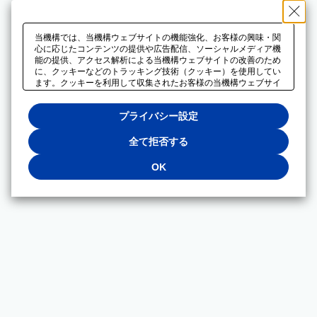
当機構では、当機構ウェブサイトの機能強化、お客様の興味・関
心に応じたコンテンツの提供や広告配信、ソーシャルメディア機
能の提供、アクセス解析による当機構ウェブサイトの改善のため
に、クッキーなどのトラッキング技術（クッキー）を使用してい
ます。クッキーを利用して収集されたお客様の当機構ウェブサイ
トのご利用に関するデータは、広告配信、ソーシャルメディアや
アクセス解析サービスを提供するパートナーと共有されます。そ
プライバシー設定
れらのパートナーでは、お客様がそれらのパートナーに提供した
他のデータ、またはお客様がそれらのパートナーが提供するサー
ビスを利用することで収集されるデータや、当機構以外のウェブ
全て拒否する
サイトから収集されたデータを組み合わせて分析し、インターネ
ット上で当機構以外の事業者がお客様に配信する広告の最適化に
OK
も利用する場合があります。必須クッキー以外の全てのクッキー
の利用を拒否する場合は、「全て拒否する」をクリックしてくだ
さい。クッキーが有効な状態で閲覧を続ける場合は、「OK」を
クリックしてください。利用目的ごとに同意・拒否を選択する場
合は、「プライバシー設定」をクリックしてください。同意・拒
否の設定は、当機構の
プライバシーポリシー
に設置した「プラ
イバシー設定」ボタン（またはリンク）からいつでも変更できま
す。