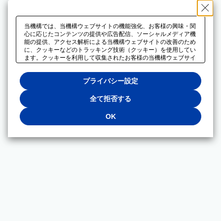
当機構では、当機構ウェブサイトの機能強化、お客様の興味・関
心に応じたコンテンツの提供や広告配信、ソーシャルメディア機
能の提供、アクセス解析による当機構ウェブサイトの改善のため
に、クッキーなどのトラッキング技術（クッキー）を使用してい
ます。クッキーを利用して収集されたお客様の当機構ウェブサイ
トのご利用に関するデータは、広告配信、ソーシャルメディアや
アクセス解析サービスを提供するパートナーと共有されます。そ
プライバシー設定
れらのパートナーでは、お客様がそれらのパートナーに提供した
他のデータ、またはお客様がそれらのパートナーが提供するサー
ビスを利用することで収集されるデータや、当機構以外のウェブ
全て拒否する
サイトから収集されたデータを組み合わせて分析し、インターネ
ット上で当機構以外の事業者がお客様に配信する広告の最適化に
OK
も利用する場合があります。必須クッキー以外の全てのクッキー
の利用を拒否する場合は、「全て拒否する」をクリックしてくだ
さい。クッキーが有効な状態で閲覧を続ける場合は、「OK」を
クリックしてください。利用目的ごとに同意・拒否を選択する場
合は、「プライバシー設定」をクリックしてください。同意・拒
否の設定は、当機構の
プライバシーポリシー
に設置した「プラ
イバシー設定」ボタン（またはリンク）からいつでも変更できま
す。