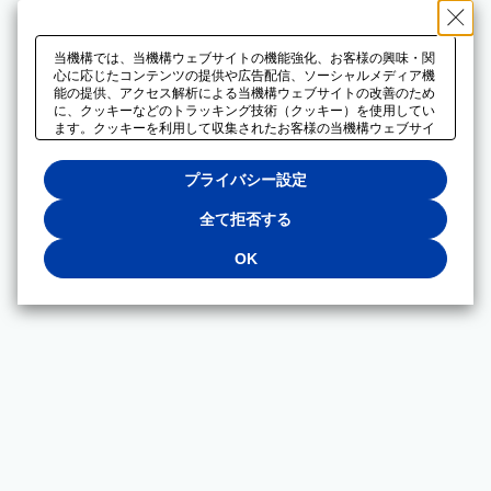
当機構では、当機構ウェブサイトの機能強化、お客様の興味・関
心に応じたコンテンツの提供や広告配信、ソーシャルメディア機
能の提供、アクセス解析による当機構ウェブサイトの改善のため
に、クッキーなどのトラッキング技術（クッキー）を使用してい
ます。クッキーを利用して収集されたお客様の当機構ウェブサイ
トのご利用に関するデータは、広告配信、ソーシャルメディアや
アクセス解析サービスを提供するパートナーと共有されます。そ
プライバシー設定
れらのパートナーでは、お客様がそれらのパートナーに提供した
他のデータ、またはお客様がそれらのパートナーが提供するサー
ビスを利用することで収集されるデータや、当機構以外のウェブ
全て拒否する
サイトから収集されたデータを組み合わせて分析し、インターネ
ット上で当機構以外の事業者がお客様に配信する広告の最適化に
OK
も利用する場合があります。必須クッキー以外の全てのクッキー
の利用を拒否する場合は、「全て拒否する」をクリックしてくだ
さい。クッキーが有効な状態で閲覧を続ける場合は、「OK」を
クリックしてください。利用目的ごとに同意・拒否を選択する場
合は、「プライバシー設定」をクリックしてください。同意・拒
否の設定は、当機構の
プライバシーポリシー
に設置した「プラ
イバシー設定」ボタン（またはリンク）からいつでも変更できま
す。