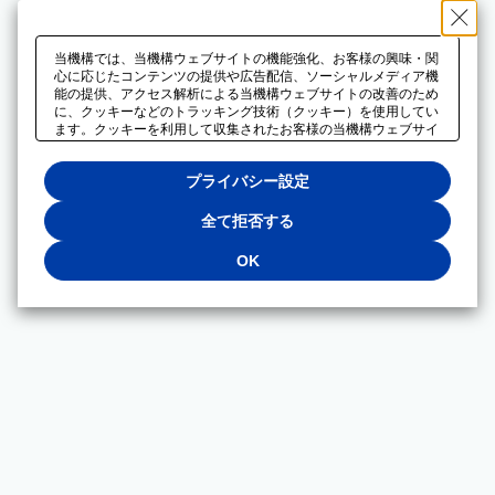
当機構では、当機構ウェブサイトの機能強化、お客様の興味・関
心に応じたコンテンツの提供や広告配信、ソーシャルメディア機
能の提供、アクセス解析による当機構ウェブサイトの改善のため
に、クッキーなどのトラッキング技術（クッキー）を使用してい
ます。クッキーを利用して収集されたお客様の当機構ウェブサイ
トのご利用に関するデータは、広告配信、ソーシャルメディアや
アクセス解析サービスを提供するパートナーと共有されます。そ
プライバシー設定
れらのパートナーでは、お客様がそれらのパートナーに提供した
他のデータ、またはお客様がそれらのパートナーが提供するサー
ビスを利用することで収集されるデータや、当機構以外のウェブ
全て拒否する
サイトから収集されたデータを組み合わせて分析し、インターネ
ット上で当機構以外の事業者がお客様に配信する広告の最適化に
OK
も利用する場合があります。必須クッキー以外の全てのクッキー
の利用を拒否する場合は、「全て拒否する」をクリックしてくだ
さい。クッキーが有効な状態で閲覧を続ける場合は、「OK」を
クリックしてください。利用目的ごとに同意・拒否を選択する場
合は、「プライバシー設定」をクリックしてください。同意・拒
否の設定は、当機構の
プライバシーポリシー
に設置した「プラ
イバシー設定」ボタン（またはリンク）からいつでも変更できま
す。