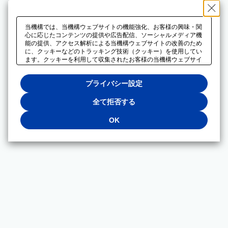
当機構では、当機構ウェブサイトの機能強化、お客様の興味・関
心に応じたコンテンツの提供や広告配信、ソーシャルメディア機
能の提供、アクセス解析による当機構ウェブサイトの改善のため
に、クッキーなどのトラッキング技術（クッキー）を使用してい
ます。クッキーを利用して収集されたお客様の当機構ウェブサイ
トのご利用に関するデータは、広告配信、ソーシャルメディアや
アクセス解析サービスを提供するパートナーと共有されます。そ
プライバシー設定
れらのパートナーでは、お客様がそれらのパートナーに提供した
他のデータ、またはお客様がそれらのパートナーが提供するサー
ビスを利用することで収集されるデータや、当機構以外のウェブ
全て拒否する
サイトから収集されたデータを組み合わせて分析し、インターネ
ット上で当機構以外の事業者がお客様に配信する広告の最適化に
OK
も利用する場合があります。必須クッキー以外の全てのクッキー
の利用を拒否する場合は、「全て拒否する」をクリックしてくだ
さい。クッキーが有効な状態で閲覧を続ける場合は、「OK」を
クリックしてください。利用目的ごとに同意・拒否を選択する場
合は、「プライバシー設定」をクリックしてください。同意・拒
否の設定は、当機構の
プライバシーポリシー
に設置した「プラ
イバシー設定」ボタン（またはリンク）からいつでも変更できま
す。