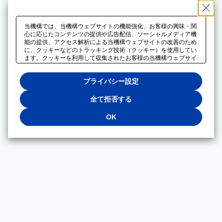
当機構では、当機構ウェブサイトの機能強化、お客様の興味・関
心に応じたコンテンツの提供や広告配信、ソーシャルメディア機
能の提供、アクセス解析による当機構ウェブサイトの改善のため
に、クッキーなどのトラッキング技術（クッキー）を使用してい
ます。クッキーを利用して収集されたお客様の当機構ウェブサイ
トのご利用に関するデータは、広告配信、ソーシャルメディアや
アクセス解析サービスを提供するパートナーと共有されます。そ
プライバシー設定
れらのパートナーでは、お客様がそれらのパートナーに提供した
他のデータ、またはお客様がそれらのパートナーが提供するサー
ビスを利用することで収集されるデータや、当機構以外のウェブ
全て拒否する
サイトから収集されたデータを組み合わせて分析し、インターネ
ット上で当機構以外の事業者がお客様に配信する広告の最適化に
OK
も利用する場合があります。必須クッキー以外の全てのクッキー
の利用を拒否する場合は、「全て拒否する」をクリックしてくだ
さい。クッキーが有効な状態で閲覧を続ける場合は、「OK」を
クリックしてください。利用目的ごとに同意・拒否を選択する場
合は、「プライバシー設定」をクリックしてください。同意・拒
否の設定は、当機構の
プライバシーポリシー
に設置した「プラ
イバシー設定」ボタン（またはリンク）からいつでも変更できま
す。