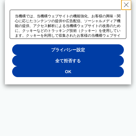
当機構では、当機構ウェブサイトの機能強化、お客様の興味・関
心に応じたコンテンツの提供や広告配信、ソーシャルメディア機
能の提供、アクセス解析による当機構ウェブサイトの改善のため
に、クッキーなどのトラッキング技術（クッキー）を使用してい
ます。クッキーを利用して収集されたお客様の当機構ウェブサイ
トのご利用に関するデータは、広告配信、ソーシャルメディアや
アクセス解析サービスを提供するパートナーと共有されます。そ
プライバシー設定
れらのパートナーでは、お客様がそれらのパートナーに提供した
他のデータ、またはお客様がそれらのパートナーが提供するサー
ビスを利用することで収集されるデータや、当機構以外のウェブ
全て拒否する
サイトから収集されたデータを組み合わせて分析し、インターネ
ット上で当機構以外の事業者がお客様に配信する広告の最適化に
OK
も利用する場合があります。必須クッキー以外の全てのクッキー
の利用を拒否する場合は、「全て拒否する」をクリックしてくだ
さい。クッキーが有効な状態で閲覧を続ける場合は、「OK」を
クリックしてください。利用目的ごとに同意・拒否を選択する場
合は、「プライバシー設定」をクリックしてください。同意・拒
否の設定は、当機構の
プライバシーポリシー
に設置した「プラ
イバシー設定」ボタン（またはリンク）からいつでも変更できま
す。