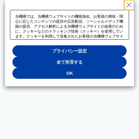
当機構では、当機構ウェブサイトの機能強化、お客様の興味・関
心に応じたコンテンツの提供や広告配信、ソーシャルメディア機
能の提供、アクセス解析による当機構ウェブサイトの改善のため
に、クッキーなどのトラッキング技術（クッキー）を使用してい
ます。クッキーを利用して収集されたお客様の当機構ウェブサイ
トのご利用に関するデータは、広告配信、ソーシャルメディアや
アクセス解析サービスを提供するパートナーと共有されます。そ
プライバシー設定
れらのパートナーでは、お客様がそれらのパートナーに提供した
他のデータ、またはお客様がそれらのパートナーが提供するサー
ビスを利用することで収集されるデータや、当機構以外のウェブ
全て拒否する
サイトから収集されたデータを組み合わせて分析し、インターネ
ット上で当機構以外の事業者がお客様に配信する広告の最適化に
OK
も利用する場合があります。必須クッキー以外の全てのクッキー
の利用を拒否する場合は、「全て拒否する」をクリックしてくだ
さい。クッキーが有効な状態で閲覧を続ける場合は、「OK」を
クリックしてください。利用目的ごとに同意・拒否を選択する場
合は、「プライバシー設定」をクリックしてください。同意・拒
否の設定は、当機構の
プライバシーポリシー
に設置した「プラ
イバシー設定」ボタン（またはリンク）からいつでも変更できま
す。