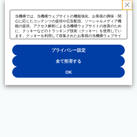
当機構では、当機構ウェブサイトの機能強化、お客様の興味・関
心に応じたコンテンツの提供や広告配信、ソーシャルメディア機
能の提供、アクセス解析による当機構ウェブサイトの改善のため
に、クッキーなどのトラッキング技術（クッキー）を使用してい
ます。クッキーを利用して収集されたお客様の当機構ウェブサイ
トのご利用に関するデータは、広告配信、ソーシャルメディアや
アクセス解析サービスを提供するパートナーと共有されます。そ
プライバシー設定
れらのパートナーでは、お客様がそれらのパートナーに提供した
他のデータ、またはお客様がそれらのパートナーが提供するサー
ビスを利用することで収集されるデータや、当機構以外のウェブ
全て拒否する
サイトから収集されたデータを組み合わせて分析し、インターネ
ット上で当機構以外の事業者がお客様に配信する広告の最適化に
OK
も利用する場合があります。必須クッキー以外の全てのクッキー
の利用を拒否する場合は、「全て拒否する」をクリックしてくだ
さい。クッキーが有効な状態で閲覧を続ける場合は、「OK」を
クリックしてください。利用目的ごとに同意・拒否を選択する場
合は、「プライバシー設定」をクリックしてください。同意・拒
否の設定は、当機構の
プライバシーポリシー
に設置した「プラ
イバシー設定」ボタン（またはリンク）からいつでも変更できま
す。