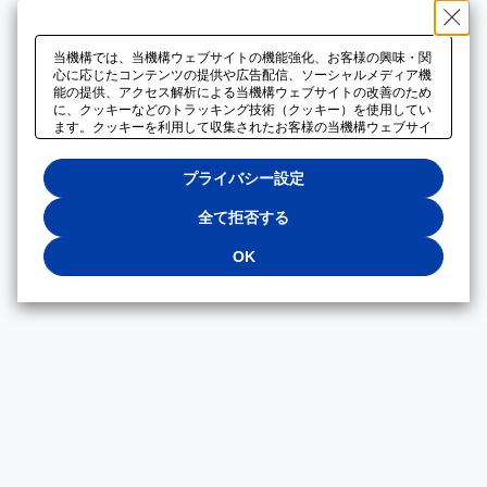
当機構では、当機構ウェブサイトの機能強化、お客様の興味・関
心に応じたコンテンツの提供や広告配信、ソーシャルメディア機
能の提供、アクセス解析による当機構ウェブサイトの改善のため
に、クッキーなどのトラッキング技術（クッキー）を使用してい
ます。クッキーを利用して収集されたお客様の当機構ウェブサイ
トのご利用に関するデータは、広告配信、ソーシャルメディアや
アクセス解析サービスを提供するパートナーと共有されます。そ
プライバシー設定
れらのパートナーでは、お客様がそれらのパートナーに提供した
他のデータ、またはお客様がそれらのパートナーが提供するサー
ビスを利用することで収集されるデータや、当機構以外のウェブ
全て拒否する
サイトから収集されたデータを組み合わせて分析し、インターネ
ット上で当機構以外の事業者がお客様に配信する広告の最適化に
OK
も利用する場合があります。必須クッキー以外の全てのクッキー
の利用を拒否する場合は、「全て拒否する」をクリックしてくだ
さい。クッキーが有効な状態で閲覧を続ける場合は、「OK」を
クリックしてください。利用目的ごとに同意・拒否を選択する場
合は、「プライバシー設定」をクリックしてください。同意・拒
否の設定は、当機構の
プライバシーポリシー
に設置した「プラ
イバシー設定」ボタン（またはリンク）からいつでも変更できま
す。