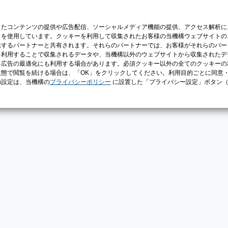
じたコンテンツの提供や広告配信、ソーシャルメディア機能の提供、アクセス解析に
）を使用しています。クッキーを利用して収集されたお客様の当機構ウェブサイトの
供するパートナーと共有されます。それらのパートナーでは、お客様がそれらのパー
を利用することで収集されるデータや、当機構以外のウェブサイトから収集されたデ
る広告の最適化にも利用する場合があります。必須クッキー以外の全てのクッキーの
態で閲覧を続ける場合は、「OK」をクリックしてください。利用目的ごとに同意
の設定は、当機構の
プライバシーポリシー
に設置した「プライバシー設定」ボタン