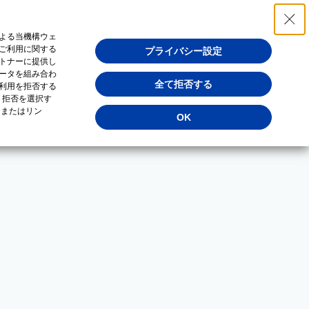
よる当機構ウェ
ご利用に関する
プライバシー設定
トナーに提供し
ータを組み合わ
全て拒否する
利用を拒否する
・拒否を選択す
（またはリン
OK