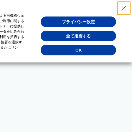
よる当機構ウェ
ご利用に関する
プライバシー設定
トナーに提供し
ータを組み合わ
全て拒否する
利用を拒否する
・拒否を選択す
（またはリン
OK