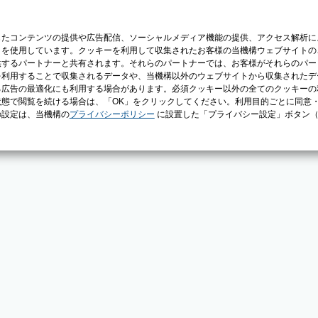
じたコンテンツの提供や広告配信、ソーシャルメディア機能の提供、アクセス解析に
）を使用しています。クッキーを利用して収集されたお客様の当機構ウェブサイトの
供するパートナーと共有されます。それらのパートナーでは、お客様がそれらのパー
を利用することで収集されるデータや、当機構以外のウェブサイトから収集されたデ
る広告の最適化にも利用する場合があります。必須クッキー以外の全てのクッキーの
態で閲覧を続ける場合は、「OK」をクリックしてください。利用目的ごとに同意
の設定は、当機構の
プライバシーポリシー
に設置した「プライバシー設定」ボタン