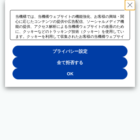
当機構では、当機構ウェブサイトの機能強化、お客様の興味・関
心に応じたコンテンツの提供や広告配信、ソーシャルメディア機
能の提供、アクセス解析による当機構ウェブサイトの改善のため
に、クッキーなどのトラッキング技術（クッキー）を使用してい
ます。クッキーを利用して収集されたお客様の当機構ウェブサイ
トのご利用に関するデータは、広告配信、ソーシャルメディアや
アクセス解析サービスを提供するパートナーと共有されます。そ
プライバシー設定
れらのパートナーでは、お客様がそれらのパートナーに提供した
他のデータ、またはお客様がそれらのパートナーが提供するサー
ビスを利用することで収集されるデータや、当機構以外のウェブ
全て拒否する
サイトから収集されたデータを組み合わせて分析し、インターネ
ット上で当機構以外の事業者がお客様に配信する広告の最適化に
OK
も利用する場合があります。必須クッキー以外の全てのクッキー
の利用を拒否する場合は、「全て拒否する」をクリックしてくだ
さい。クッキーが有効な状態で閲覧を続ける場合は、「OK」を
クリックしてください。利用目的ごとに同意・拒否を選択する場
合は、「プライバシー設定」をクリックしてください。同意・拒
否の設定は、当機構の
プライバシーポリシー
に設置した「プラ
イバシー設定」ボタン（またはリンク）からいつでも変更できま
す。