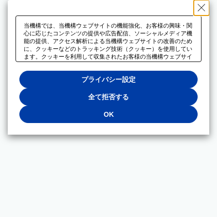
当機構では、当機構ウェブサイトの機能強化、お客様の興味・関
心に応じたコンテンツの提供や広告配信、ソーシャルメディア機
能の提供、アクセス解析による当機構ウェブサイトの改善のため
に、クッキーなどのトラッキング技術（クッキー）を使用してい
ます。クッキーを利用して収集されたお客様の当機構ウェブサイ
トのご利用に関するデータは、広告配信、ソーシャルメディアや
アクセス解析サービスを提供するパートナーと共有されます。そ
プライバシー設定
れらのパートナーでは、お客様がそれらのパートナーに提供した
他のデータ、またはお客様がそれらのパートナーが提供するサー
ビスを利用することで収集されるデータや、当機構以外のウェブ
全て拒否する
サイトから収集されたデータを組み合わせて分析し、インターネ
ット上で当機構以外の事業者がお客様に配信する広告の最適化に
OK
も利用する場合があります。必須クッキー以外の全てのクッキー
の利用を拒否する場合は、「全て拒否する」をクリックしてくだ
さい。クッキーが有効な状態で閲覧を続ける場合は、「OK」を
クリックしてください。利用目的ごとに同意・拒否を選択する場
合は、「プライバシー設定」をクリックしてください。同意・拒
否の設定は、当機構の
プライバシーポリシー
に設置した「プラ
イバシー設定」ボタン（またはリンク）からいつでも変更できま
す。