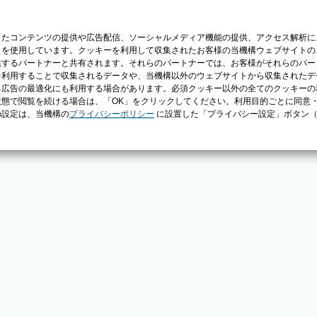
じたコンテンツの提供や広告配信、ソーシャルメディア機能の提供、アクセス解析に
）を使用しています。クッキーを利用して収集されたお客様の当機構ウェブサイトの
供するパートナーと共有されます。それらのパートナーでは、お客様がそれらのパー
を利用することで収集されるデータや、当機構以外のウェブサイトから収集されたデ
る広告の最適化にも利用する場合があります。必須クッキー以外の全てのクッキーの
態で閲覧を続ける場合は、「OK」をクリックしてください。利用目的ごとに同意
の設定は、当機構の
プライバシーポリシー
に設置した「プライバシー設定」ボタン