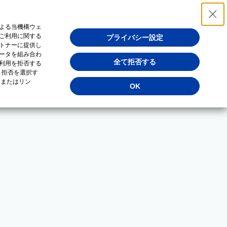
よる当機構ウェ
ご利用に関する
プライバシー設定
トナーに提供し
ータを組み合わ
全て拒否する
利用を拒否する
・拒否を選択す
（またはリン
OK