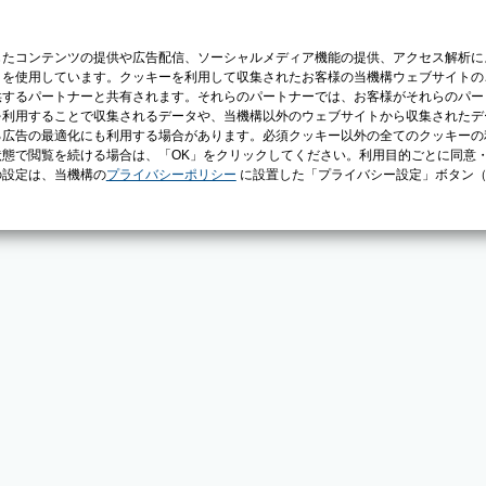
じたコンテンツの提供や広告配信、ソーシャルメディア機能の提供、アクセス解析に
）を使用しています。クッキーを利用して収集されたお客様の当機構ウェブサイトの
供するパートナーと共有されます。それらのパートナーでは、お客様がそれらのパー
を利用することで収集されるデータや、当機構以外のウェブサイトから収集されたデ
る広告の最適化にも利用する場合があります。必須クッキー以外の全てのクッキーの
態で閲覧を続ける場合は、「OK」をクリックしてください。利用目的ごとに同意
の設定は、当機構の
プライバシーポリシー
に設置した「プライバシー設定」ボタン