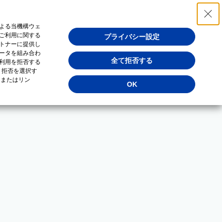
よる当機構ウェ
ご利用に関する
プライバシー設定
トナーに提供し
ータを組み合わ
全て拒否する
利用を拒否する
・拒否を選択す
（またはリン
OK