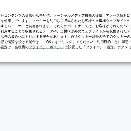
じたコンテンツの提供や広告配信、ソーシャルメディア機能の提供、アクセス解析に
）を使用しています。クッキーを利用して収集されたお客様の当機構ウェブサイトの
供するパートナーと共有されます。それらのパートナーでは、お客様がそれらのパー
を利用することで収集されるデータや、当機構以外のウェブサイトから収集されたデ
る広告の最適化にも利用する場合があります。必須クッキー以外の全てのクッキーの
態で閲覧を続ける場合は、「OK」をクリックしてください。利用目的ごとに同意
の設定は、当機構の
プライバシーポリシー
に設置した「プライバシー設定」ボタン