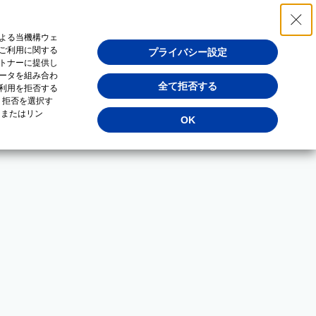
よる当機構ウェ
ご利用に関する
プライバシー設定
トナーに提供し
ータを組み合わ
全て拒否する
利用を拒否する
・拒否を選択す
（またはリン
OK