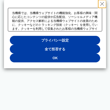
当機構では、当機構ウェブサイトの機能強化、お客様の興味・関
心に応じたコンテンツの提供や広告配信、ソーシャルメディア機
能の提供、アクセス解析による当機構ウェブサイトの改善のため
に、クッキーなどのトラッキング技術（クッキー）を使用してい
ます。クッキーを利用して収集されたお客様の当機構ウェブサイ
トのご利用に関するデータは、広告配信、ソーシャルメディアや
アクセス解析サービスを提供するパートナーと共有されます。そ
プライバシー設定
れらのパートナーでは、お客様がそれらのパートナーに提供した
他のデータ、またはお客様がそれらのパートナーが提供するサー
ビスを利用することで収集されるデータや、当機構以外のウェブ
全て拒否する
サイトから収集されたデータを組み合わせて分析し、インターネ
ット上で当機構以外の事業者がお客様に配信する広告の最適化に
OK
も利用する場合があります。必須クッキー以外の全てのクッキー
の利用を拒否する場合は、「全て拒否する」をクリックしてくだ
さい。クッキーが有効な状態で閲覧を続ける場合は、「OK」を
クリックしてください。利用目的ごとに同意・拒否を選択する場
合は、「プライバシー設定」をクリックしてください。同意・拒
否の設定は、当機構の
プライバシーポリシー
に設置した「プラ
イバシー設定」ボタン（またはリンク）からいつでも変更できま
す。