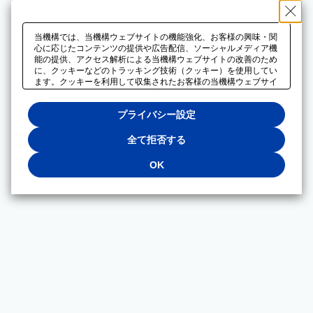
当機構では、当機構ウェブサイトの機能強化、お客様の興味・関
心に応じたコンテンツの提供や広告配信、ソーシャルメディア機
能の提供、アクセス解析による当機構ウェブサイトの改善のため
に、クッキーなどのトラッキング技術（クッキー）を使用してい
ます。クッキーを利用して収集されたお客様の当機構ウェブサイ
トのご利用に関するデータは、広告配信、ソーシャルメディアや
アクセス解析サービスを提供するパートナーと共有されます。そ
プライバシー設定
れらのパートナーでは、お客様がそれらのパートナーに提供した
他のデータ、またはお客様がそれらのパートナーが提供するサー
ビスを利用することで収集されるデータや、当機構以外のウェブ
全て拒否する
サイトから収集されたデータを組み合わせて分析し、インターネ
ット上で当機構以外の事業者がお客様に配信する広告の最適化に
OK
も利用する場合があります。必須クッキー以外の全てのクッキー
の利用を拒否する場合は、「全て拒否する」をクリックしてくだ
さい。クッキーが有効な状態で閲覧を続ける場合は、「OK」を
クリックしてください。利用目的ごとに同意・拒否を選択する場
合は、「プライバシー設定」をクリックしてください。同意・拒
否の設定は、当機構の
プライバシーポリシー
に設置した「プラ
イバシー設定」ボタン（またはリンク）からいつでも変更できま
す。