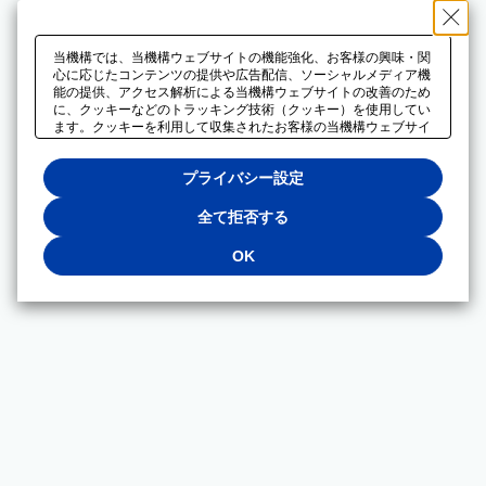
当機構では、当機構ウェブサイトの機能強化、お客様の興味・関
心に応じたコンテンツの提供や広告配信、ソーシャルメディア機
能の提供、アクセス解析による当機構ウェブサイトの改善のため
に、クッキーなどのトラッキング技術（クッキー）を使用してい
ます。クッキーを利用して収集されたお客様の当機構ウェブサイ
トのご利用に関するデータは、広告配信、ソーシャルメディアや
アクセス解析サービスを提供するパートナーと共有されます。そ
プライバシー設定
れらのパートナーでは、お客様がそれらのパートナーに提供した
他のデータ、またはお客様がそれらのパートナーが提供するサー
ビスを利用することで収集されるデータや、当機構以外のウェブ
全て拒否する
サイトから収集されたデータを組み合わせて分析し、インターネ
ット上で当機構以外の事業者がお客様に配信する広告の最適化に
OK
も利用する場合があります。必須クッキー以外の全てのクッキー
の利用を拒否する場合は、「全て拒否する」をクリックしてくだ
さい。クッキーが有効な状態で閲覧を続ける場合は、「OK」を
クリックしてください。利用目的ごとに同意・拒否を選択する場
合は、「プライバシー設定」をクリックしてください。同意・拒
否の設定は、当機構の
プライバシーポリシー
に設置した「プラ
イバシー設定」ボタン（またはリンク）からいつでも変更できま
す。