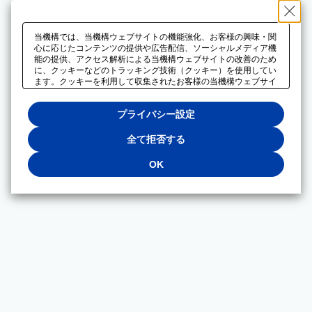
当機構では、当機構ウェブサイトの機能強化、お客様の興味・関
心に応じたコンテンツの提供や広告配信、ソーシャルメディア機
能の提供、アクセス解析による当機構ウェブサイトの改善のため
に、クッキーなどのトラッキング技術（クッキー）を使用してい
ます。クッキーを利用して収集されたお客様の当機構ウェブサイ
トのご利用に関するデータは、広告配信、ソーシャルメディアや
アクセス解析サービスを提供するパートナーと共有されます。そ
プライバシー設定
れらのパートナーでは、お客様がそれらのパートナーに提供した
他のデータ、またはお客様がそれらのパートナーが提供するサー
ビスを利用することで収集されるデータや、当機構以外のウェブ
全て拒否する
サイトから収集されたデータを組み合わせて分析し、インターネ
ット上で当機構以外の事業者がお客様に配信する広告の最適化に
OK
も利用する場合があります。必須クッキー以外の全てのクッキー
の利用を拒否する場合は、「全て拒否する」をクリックしてくだ
さい。クッキーが有効な状態で閲覧を続ける場合は、「OK」を
クリックしてください。利用目的ごとに同意・拒否を選択する場
合は、「プライバシー設定」をクリックしてください。同意・拒
否の設定は、当機構の
プライバシーポリシー
に設置した「プラ
イバシー設定」ボタン（またはリンク）からいつでも変更できま
す。